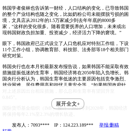
韩国学者俊林也告诉第一财经，人口结构的变化，已导致韩国
的整个产业结构也随之变化，比如奶粉公司未能摆脱亏损的困
境，文具店从2012年的1.5万家减少到去年年底的8000多
家，“这样的变化很多。随着需要抚养的人口增加，未来或出
现韩国财政负担加重、投资减少，经济活力下降的窘境。”
眼下，韩国政府已正式设立了人口危机应对特别工作组，下设
11个工作小组，协调教育部、科技部、法务部等18个相关部门
研究对策。
韩国央行也在本月初最新发布报告说，如果韩国不能采取有效
措施提振低迷的生育率，韩国经济将在2050年陷入负增长。韩
国央行分析认为，韩国生育率低迷的主要原因包括竞争激烈、
就业困难、居住费用高和担忧儿童安全等，“如果韩国政府针
对上述原因出台相应措施，那么总和生育率有望回升至
0.845”。
展开全文+
国际货币基金组织（IMF）预计，2024年到2028年，韩国经济
将保持每年2.1%至2.3%的增长轨迹。
发布人：7093**** IP：124.223.189***
举报/删稿