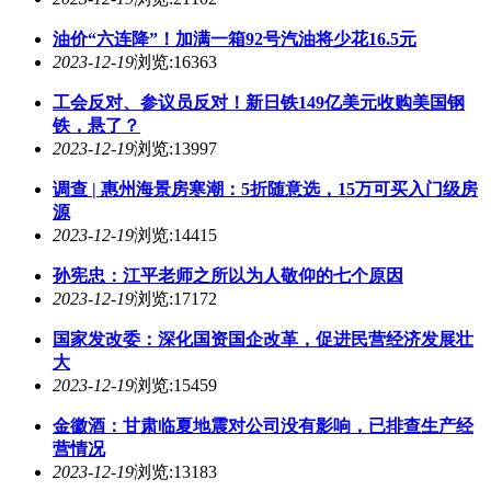
油价“六连降”！加满一箱92号汽油将少花16.5元
2023-12-19
浏览:16363
工会反对、参议员反对！新日铁149亿美元收购美国钢
铁，悬了？
2023-12-19
浏览:13997
调查 | 惠州海景房寒潮：5折随意选，15万可买入门级房
源
2023-12-19
浏览:14415
孙宪忠：江平老师之所以为人敬仰的七个原因
2023-12-19
浏览:17172
国家发改委：深化国资国企改革，促进民营经济发展壮
大
2023-12-19
浏览:15459
金徽酒：甘肃临夏地震对公司没有影响，已排查生产经
营情况
2023-12-19
浏览:13183