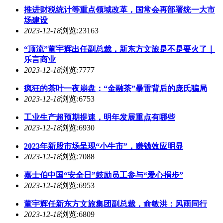
推进财税统计等重点领域改革，国常会再部署统一大市
场建设
2023-12-18
浏览:23163
“顶流”董宇辉出任副总裁，新东方文旅是不是要火了｜
乐言商业
2023-12-18
浏览:7777
疯狂的茶叶一夜崩盘：“金融茶”暴雷背后的庞氏骗局
2023-12-18
浏览:6753
工业生产超预期提速，明年发展重点有哪些
2023-12-18
浏览:6930
2023年新股市场呈现“小牛市”，赚钱效应明显
2023-12-18
浏览:7088
嘉士伯中国“安全日”鼓励员工参与“爱心捐步”
2023-12-18
浏览:6953
董宇辉任新东方文旅集团副总裁，俞敏洪：风雨同行
2023-12-18
浏览:6809