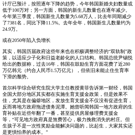
计厅已预计，按照逐年下降的趋势，今年韩国新婚夫妇数量或
低于100万对；另一方面，韩国的新生儿数量也在逐年减少。
今年第三季度，韩国新生儿数量为5.68万人，比去年同期减少
了7381名，同比下降11.5%。去年全年，韩国新生儿数量约为
24.9万。
或在2050年陷入负增长
其实，韩国历届政府这些年来也在积极调整经济的“双轨制”政
策，以适应少子化和日益老龄化的人口结构。韩国总统尹锡悦
给出的数据称，过去16年，韩国在鼓励生育方面花费了近280
万亿韩元（约合人民币1.5万亿元），但依旧未能止住生育率
下滑的颓势。
首尔科学综合研究生院大学主任教授黄菲告诉第一财经，韩国
全国大部分地区其实都在实施生育支援金政策，但是效果不
佳，尤其是在偏僻地区，发放生育支援金不仅没有促进生育，
反而将地方政府拖进债务泥潭。她曾听闻韩国一地方政府的生
育补贴在近些年翻了一番，甚至提供房屋修理费支援金
等，“可见地方政府真是煞费苦心，极力挽救消失的村庄。但
生孩子不是一次性奖励金能解决问题的，比起生，大家其实还
是更惧怕养的成本。”