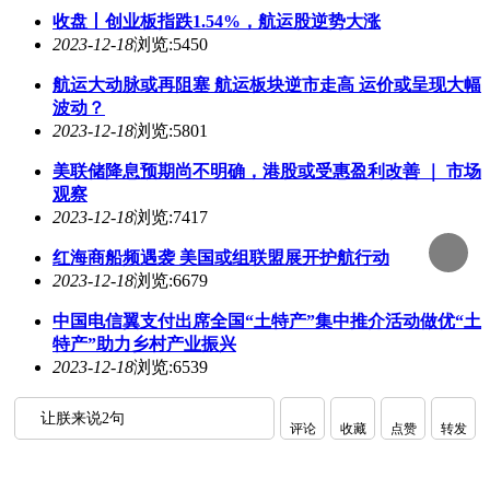
收盘丨创业板指跌1.54%，航运股逆势大涨
2023-12-18
浏览:5450
航运大动脉或再阻塞 航运板块逆市走高 运价或呈现大幅
波动？
2023-12-18
浏览:5801
美联储降息预期尚不明确，港股或受惠盈利改善 ｜ 市场
观察
2023-12-18
浏览:7417
红海商船频遇袭 美国或组联盟展开护航行动
2023-12-18
浏览:6679
中国电信翼支付出席全国“土特产”集中推介活动做优“土
特产”助力乡村产业振兴
2023-12-18
浏览:6539
让朕来说2句
评论
收藏
点赞
转发