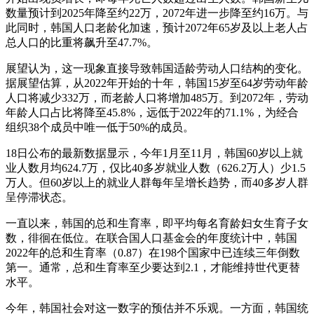
数量预计到2025年降至约22万，2072年进一步降至约16万。与
此同时，韩国人口老龄化加速，预计2072年65岁及以上老人占
总人口的比重将飙升至47.7%。
展望认为，这一现象直接导致韩国适龄劳动人口结构的变化。
据展望估算，从2022年开始的十年，韩国15岁至64岁劳动年龄
人口将减少332万，而老龄人口将增加485万。到2072年，劳动
年龄人口占比将降至45.8%，远低于2022年的71.1%，为经合
组织38个成员中唯一低于50%的成员。
18日公布的最新数据显示，今年1月至11月，韩国60岁以上就
业人数月均624.7万，仅比40多岁就业人数（626.2万人）少1.5
万人。但60岁以上的就业人群每年呈增长趋势，而40多岁人群
呈停滞状态。
一直以来，韩国的总和生育率，即平均每名育龄妇女生育子女
数，徘徊在低位。在联合国人口基金会的年度统计中，韩国
2022年的总和生育率（0.87）在198个国家中已连续三年倒数
第一。通常，总和生育率至少要达到2.1，才能维持世代更替
水平。
今年，韩国社会对这一数字的预估并不乐观。一方面，韩国统