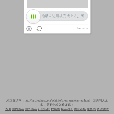
拖动左边滑块完成上方拼图
hao.sud.cn
您正在访问：
http://m.chouhuo.com/exhinfo/show-qamehqrrzq.html
，因访问人太
多，需要您输入验证码！
首页
国内展会
国外展会
行业新闻
找展馆
展会动态
供应市场
服务商
资源需求